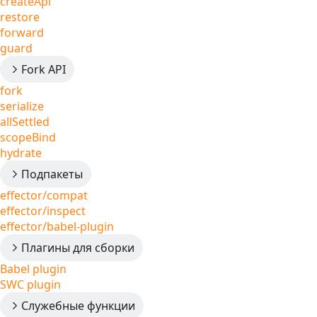
createApi
restore
forward
guard
Fork API
fork
serialize
allSettled
scopeBind
hydrate
Подпакеты
effector/compat
effector/inspect
effector/babel-plugin
Плагины для сборки
Babel plugin
SWC plugin
Служебные функции