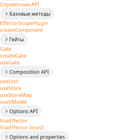
Справочник API
Базовые методы
EffectorScopePlugin
createComponent
Гейты
Gate
createGate
useGate
Composition API
useUnit
useStore
useStoreMap
useVModel
Options API
VueEffector
VueEffector (Vue2)
Options and properties