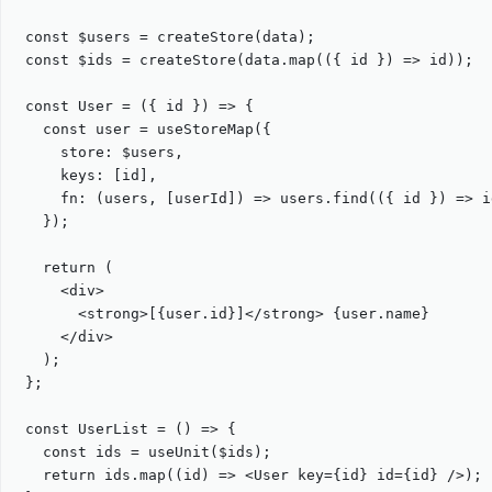
const
$users
=
createStore
(
data
);
const
$ids
=
createStore
(
data
.
map
(({ 
id
 }) 
=>
id
));
const
User
=
 ({ 
id
 }) 
=>
 {
const
user
=
useStoreMap
({
store: 
$users
,
keys: [
id
],
fn
: (
users
, [
userId
]) 
=>
users
.
find
(({ 
id
 }) 
=>
i
});
return
 (
<
div
>
<
strong
>[
{
user
.
id
}
]</
strong
> 
{
user
.
name
}
</
div
>
);
};
const
UserList
=
 () 
=>
 {
const
ids
=
useUnit
(
$ids
);
return
ids
.
map
((
id
) 
=>
 <
User
key
=
{
id
}
id
=
{
id
}
 />);