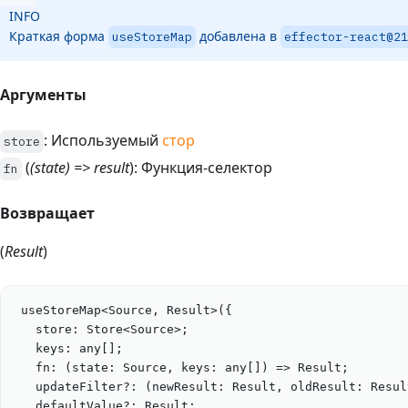
INFO
Краткая форма
добавлена в
useStoreMap
effector-react@2
Аргументы
: Используемый
стор
store
(
(state) => result
): Функция-селектор
fn
Возвращает
(
Result
)
useStoreMap
<
Source
, 
Result
>({
store: 
Store
<
Source
>
;
keys
: 
any
[];
fn
: (
state
:
Source
, 
keys
:
any
[]) 
=>
Result
;
updateFilter
?:
 (
newResult
:
Result
, 
oldResult
:
Resul
defaultValue
?:
Result
;