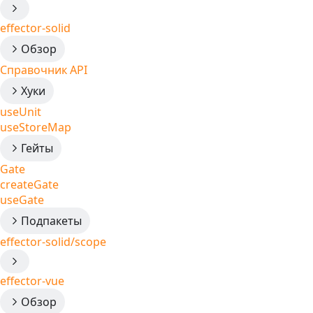
effector-solid
Обзор
Справочник API
Хуки
useUnit
useStoreMap
Гейты
Gate
createGate
useGate
Подпакеты
effector-solid/scope
effector-vue
Обзор