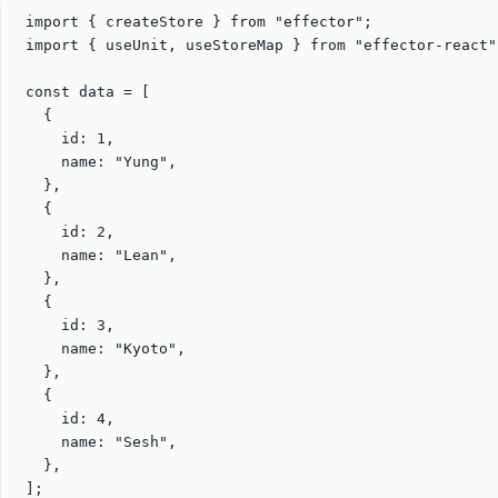
import
 { 
createStore
 } 
from
"
effector
"
;
import
 { 
useUnit
, 
useStoreMap
 } 
from
"
effector-react
"
const
data
=
 [
{
id: 
1
,
name: 
"
Yung
"
,
},
{
id: 
2
,
name: 
"
Lean
"
,
},
{
id: 
3
,
name: 
"
Kyoto
"
,
},
{
id: 
4
,
name: 
"
Sesh
"
,
},
];