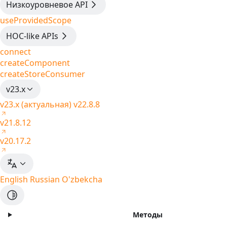
Низкоуровневое API
useProvidedScope
HOC-like APIs
connect
createComponent
createStoreConsumer
v23.x
v23.x (актуальная)
v22.8.8
v21.8.12
v20.17.2
English
Russian
O'zbekcha
Методы