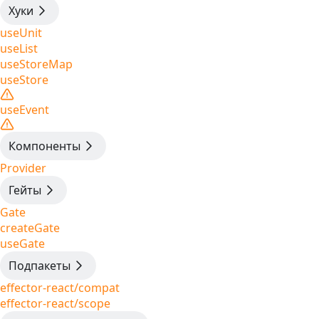
Хуки
useUnit
useList
useStoreMap
useStore
useEvent
Компоненты
Provider
Гейты
Gate
createGate
useGate
Подпакеты
effector-react/compat
effector-react/scope