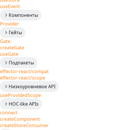
useStore
useEvent
Компоненты
Provider
Гейты
Gate
createGate
useGate
Подпакеты
effector-react/compat
effector-react/scope
Низкоуровневое API
useProvidedScope
HOC-like APIs
connect
createComponent
createStoreConsumer