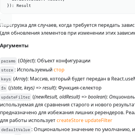
}): 
Result
Перегрузка для случаев, когда требуется передать завис
(для обновления элементов при изменении этих зависи
Аргументы
(
Object
): Объект конфигурации
params
: Используемый
стор
store
(
Array
): Массив, который будет передан в React.u
keys
(
(state, keys) => result
): Функция-селектор
fn
(
(newResult, oldResult) => boolean
):
Опциональ
updateFilter
используемая для сравнения старого и нового результат
предназначено для избежания лишних ререндеров. Реа
для работы использует
createStore updateFilter
: Опциональное значение по умолчанию, и
defaultValue