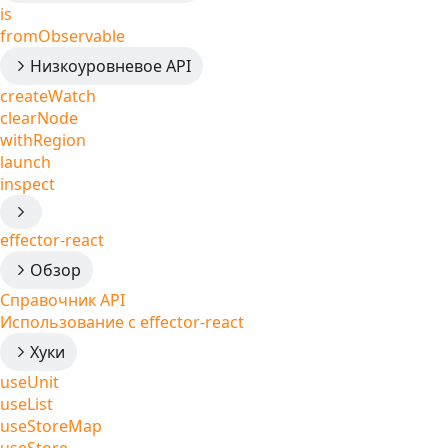
is
fromObservable
Низкоуровневое API
createWatch
clearNode
withRegion
launch
inspect
effector-react
Обзор
Справочник API
Использование с effector-react
Хуки
useUnit
useList
useStoreMap