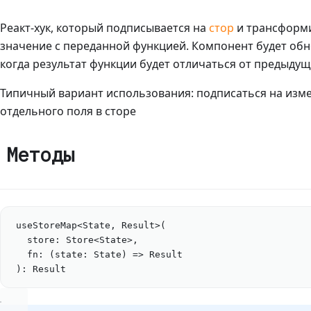
Реакт-хук, который подписывается на
стор
и трансформи
значение с переданной функцией. Компонент будет обн
когда результат функции будет отличаться от предыду
Типичный вариант использования: подписаться на изм
отдельного поля в сторе
Методы
useStoreMap
<
State
, 
Result
>(
store
: 
Store
<
State
>
,
fn
: (
state
:
State
) 
=>
Result
): 
Result