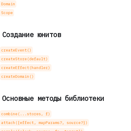
Domain
Scope
Создание юнитов
createEvent()
createStore(default)
createEffect(handler)
createDomain()
Основные методы библиотеки
combine(...stores, f)
attach({effect, mapParams?, source?})