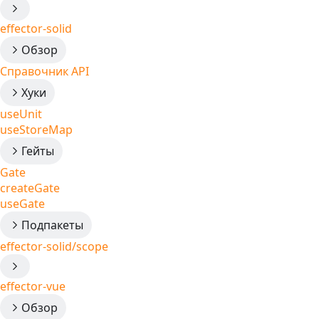
effector-solid
Обзор
Справочник API
Хуки
useUnit
useStoreMap
Гейты
Gate
createGate
useGate
Подпакеты
effector-solid/scope
effector-vue
Обзор