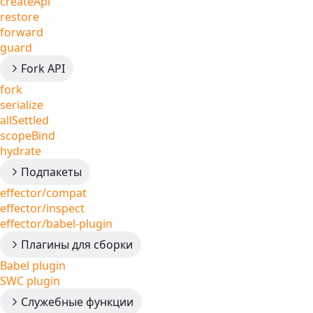
createApi
restore
forward
guard
Fork API
fork
serialize
allSettled
scopeBind
hydrate
Подпакеты
effector/compat
effector/inspect
effector/babel-plugin
Плагины для сборки
Babel plugin
SWC plugin
Служебные функции