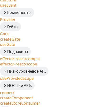
useStore
useEvent
Компоненты
Provider
Гейты
Gate
createGate
useGate
Подпакеты
effector-react/compat
effector-react/scope
Низкоуровневое API
useProvidedScope
HOC-like APIs
connect
createComponent
createStoreConsumer