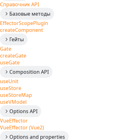
Справочник API
Базовые методы
EffectorScopePlugin
createComponent
Гейты
Gate
createGate
useGate
Composition API
useUnit
useStore
useStoreMap
useVModel
Options API
VueEffector
VueEffector (Vue2)
Options and properties