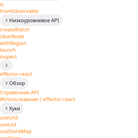
is
fromObservable
Низкоуровневое API
createWatch
clearNode
withRegion
launch
inspect
effector-react
Обзор
Справочник API
Использование с effector-react
Хуки
useUnit
useList
useStoreMap