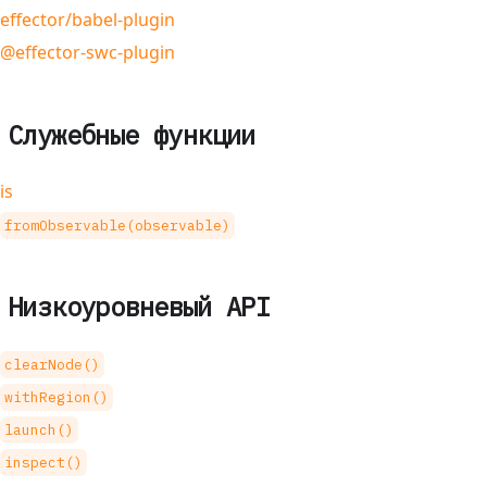
effector/babel-plugin
@effector-swc-plugin
Служебные функции
is
fromObservable(observable)
Низкоуровневый API
clearNode()
withRegion()
launch()
inspect()