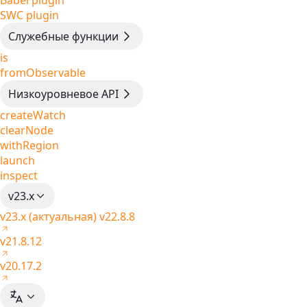
Babel plugin
SWC plugin
Служебные функции
is
fromObservable
Низкоуровневое API
createWatch
clearNode
withRegion
launch
inspect
v23.x
v23.x (актуальная)
v22.8.8
v21.8.12
v20.17.2