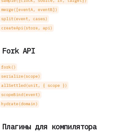
sample({clock, source, fn, target})
merge([eventA, eventB])
split(event, cases)
createApi(store, api)
Fork API
fork()
serialize(scope)
allSettled(unit, { scope })
scopeBind(event)
hydrate(domain)
Плагины для компилятора