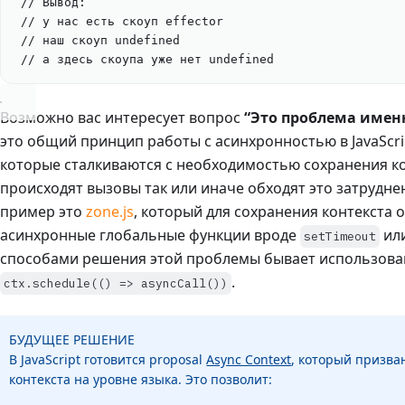
// Вывод:
// у нас есть скоуп effector
// наш скоуп undefined
// а здесь скоупа уже нет undefined
Возможно вас интересует вопрос
“Это проблема имен
это общий принцип работы с асинхронностью в JavaScrip
которые сталкиваются с необходимостью сохранения ко
происходят вызовы так или иначе обходят это затрудн
пример это
zone.js
, который для сохранения контекста 
асинхронные глобальные функции вроде
ил
setTimeout
способами решения этой проблемы бывает использова
.
ctx.schedule(() => asyncCall())
БУДУЩЕЕ РЕШЕНИЕ
В JavaScript готовится proposal
Async Context
, который призва
контекста на уровне языка. Это позволит: