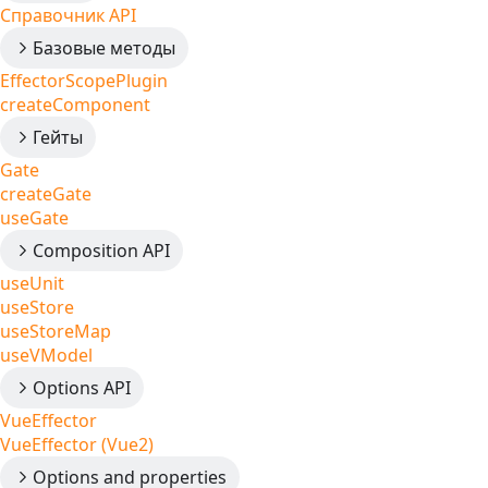
Справочник API
Базовые методы
EffectorScopePlugin
createComponent
Гейты
Gate
createGate
useGate
Composition API
useUnit
useStore
useStoreMap
useVModel
Options API
VueEffector
VueEffector (Vue2)
Options and properties