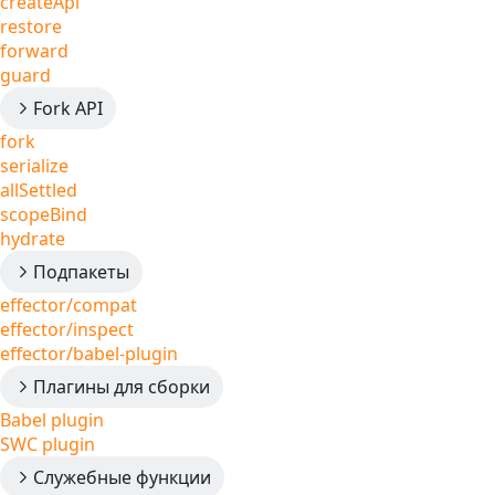
createApi
restore
forward
guard
Fork API
fork
serialize
allSettled
scopeBind
hydrate
Подпакеты
effector/compat
effector/inspect
effector/babel-plugin
Плагины для сборки
Babel plugin
SWC plugin
Служебные функции