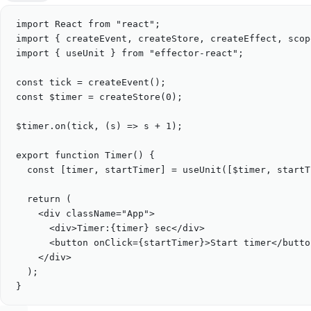
import
React
from
"
react
"
;
import
 { 
createEvent
, 
createStore
, 
createEffect
, 
scop
import
 { 
useUnit
 } 
from
"
effector-react
"
;
const
tick
=
createEvent
();
const
$timer
=
createStore
(
0
);
$timer
.
on
(
tick
, (
s
) 
=>
s
+
1
);
export
function
Timer
() {
const
 [
timer
, 
startTimer
] 
=
useUnit
([
$timer
, 
startT
return
 (
<
div
className
=
"
App
"
>
<
div
>Timer:
{
timer
}
 sec</
div
>
<
button
onClick
=
{
startTimer
}
>Start timer</
butto
</
div
>
);
}