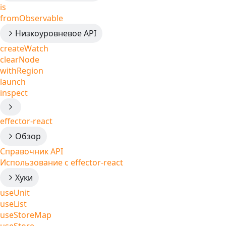
is
fromObservable
Низкоуровневое API
createWatch
clearNode
withRegion
launch
inspect
effector-react
Обзор
Справочник API
Использование с effector-react
Хуки
useUnit
useList
useStoreMap