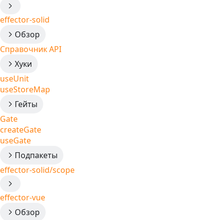
effector-solid
Обзор
Справочник API
Хуки
useUnit
useStoreMap
Гейты
Gate
createGate
useGate
Подпакеты
effector-solid/scope
effector-vue
Обзор