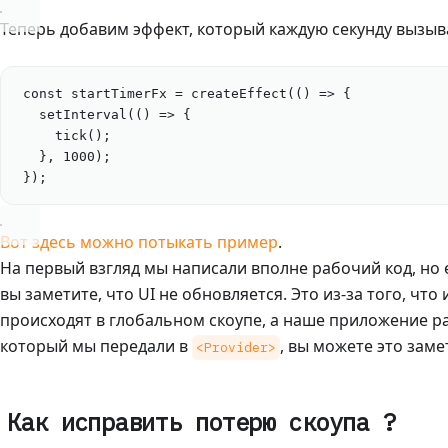
Теперь добавим эффект, который каждую секунду вызы
const
startTimerFx
=
createEffect
(() 
=>
 {
setInterval
(() 
=>
 {
tick
();
}, 
1000
);
});
Вот здесь можно потыкать пример
.
На первый взгляд мы написали вполне рабочий код, но 
вы заметите, что UI не обновляется. Это из-за того, чт
происходят в глобальном скоупе, а наше приложение р
который мы передали в
, вы можете это заме
<Provider>
Как исправить потерю скоупа ?