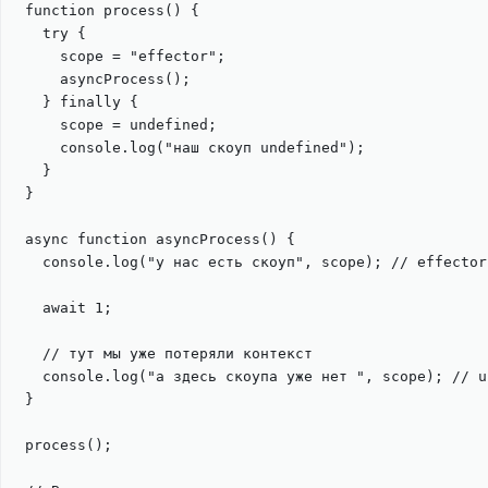
function
process
() {
try
 {
scope
=
"
effector
"
;
asyncProcess
();
} 
finally
 {
scope
=
undefined
;
console
.
log
(
"
наш скоуп undefined
"
);
}
}
async
function
asyncProcess
() {
console
.
log
(
"
у нас есть скоуп
"
, 
scope
); 
// effector
await
1
;
// тут мы уже потеряли контекст
console
.
log
(
"
а здесь скоупа уже нет 
"
, 
scope
); 
// u
}
process
();