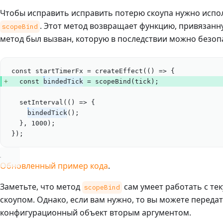
Чтобы исправить исправить потерю скоупа нужно исп
. Этот метод возвращает функцию, привязанну
scopeBind
метод был вызван, которую в последствии можно безоп
const
startTimerFx
=
createEffect
(() 
=>
 {
const
bindedTick
=
scopeBind
(
tick
);
setInterval
(() 
=>
 {
bindedTick
();
}, 
1000
);
});
Обновленный пример кода
.
Заметьте, что метод
сам умеет работать с т
scopeBind
скоупом. Однако, если вам нужно, то вы можете переда
конфигурационный объект вторым аргументом.