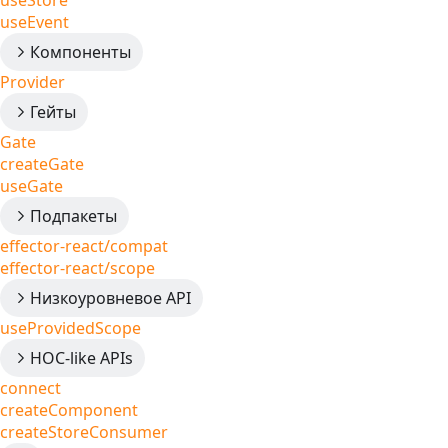
useStore
useEvent
Компоненты
Provider
Гейты
Gate
createGate
useGate
Подпакеты
effector-react/compat
effector-react/scope
Низкоуровневое API
useProvidedScope
HOC-like APIs
connect
createComponent
createStoreConsumer