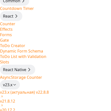
Common
Countdown Timer
React
Counter
Effects
Forms
Gate
ToDo Creator
Dynamic Form Schema
ToDo List with Validation
Slots
React Native
AsyncStorage Counter
v23.x
v23.x (актуальная)
v22.8.8
v21.8.12
v20.17.2