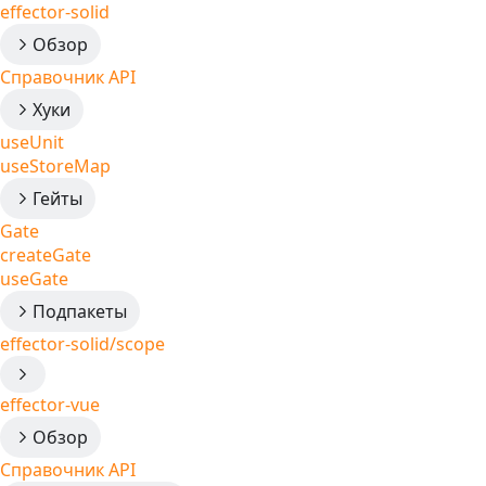
effector-solid
Обзор
Справочник API
Хуки
useUnit
useStoreMap
Гейты
Gate
createGate
useGate
Подпакеты
effector-solid/scope
effector-vue
Обзор
Справочник API