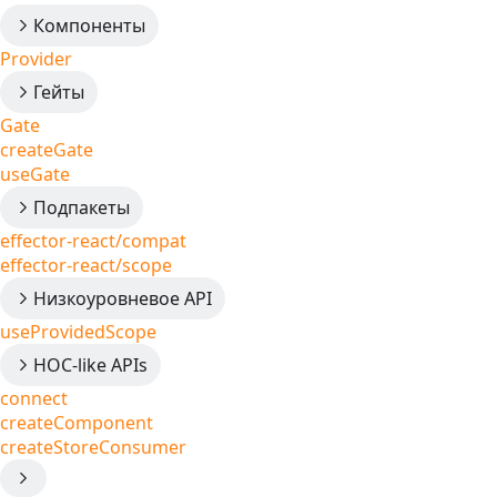
Компоненты
Provider
Гейты
Gate
createGate
useGate
Подпакеты
effector-react/compat
effector-react/scope
Низкоуровневое API
useProvidedScope
HOC-like APIs
connect
createComponent
createStoreConsumer