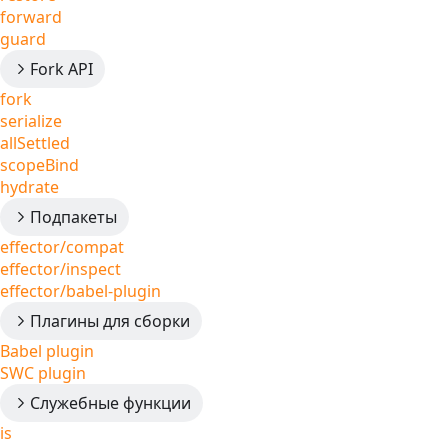
forward
guard
Fork API
fork
serialize
allSettled
scopeBind
hydrate
Подпакеты
effector/compat
effector/inspect
effector/babel-plugin
Плагины для сборки
Babel plugin
SWC plugin
Служебные функции
is