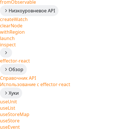
fromObservable
Низкоуровневое API
createWatch
clearNode
withRegion
launch
inspect
effector-react
Обзор
Справочник API
Использование с effector-react
Хуки
useUnit
useList
useStoreMap
useStore
useEvent