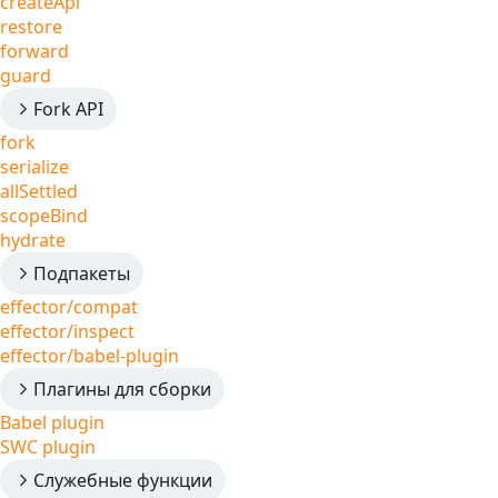
createApi
restore
forward
guard
Fork API
fork
serialize
allSettled
scopeBind
hydrate
Подпакеты
effector/compat
effector/inspect
effector/babel-plugin
Плагины для сборки
Babel plugin
SWC plugin
Служебные функции