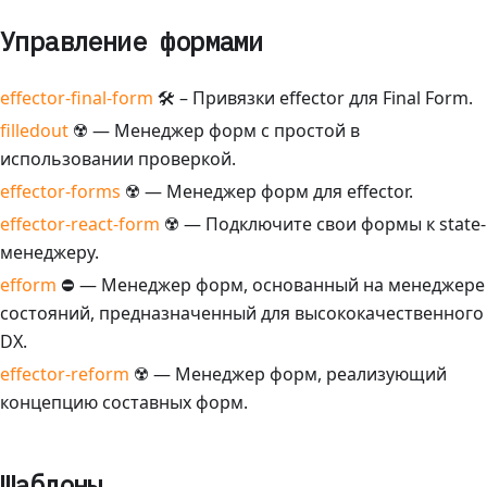
Управление формами
effector-final-form
🛠️ – Привязки effector для Final Form.
filledout
☢️ — Менеджер форм с простой в
использовании проверкой.
effector-forms
☢️ — Менеджер форм для effector.
effector-react-form
☢️ — Подключите свои формы к state-
менеджеру.
efform
⛔ — Менеджер форм, основанный на менеджере
состояний, предназначенный для высококачественного
DX.
effector-reform
☢️️ — Менеджер форм, реализующий
концепцию составных форм.
Шаблоны