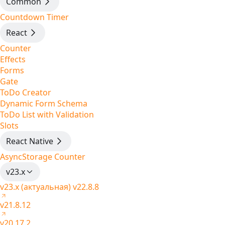
Common
Countdown Timer
React
Counter
Effects
Forms
Gate
ToDo Creator
Dynamic Form Schema
ToDo List with Validation
Slots
React Native
AsyncStorage Counter
v23.x
v23.x (актуальная)
v22.8.8
v21.8.12
v20.17.2