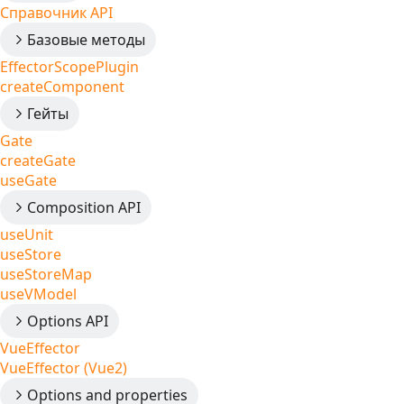
Справочник API
Базовые методы
EffectorScopePlugin
createComponent
Гейты
Gate
createGate
useGate
Composition API
useUnit
useStore
useStoreMap
useVModel
Options API
VueEffector
VueEffector (Vue2)
Options and properties