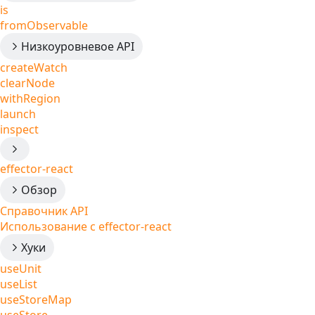
is
fromObservable
Низкоуровневое API
createWatch
clearNode
withRegion
launch
inspect
effector-react
Обзор
Справочник API
Использование с effector-react
Хуки
useUnit
useList
useStoreMap