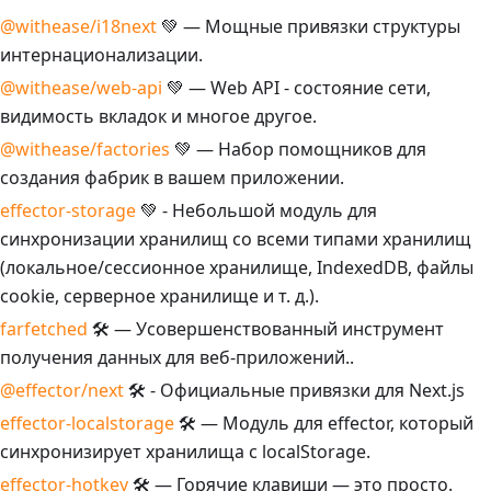
@withease/i18next
💚 — Мощные привязки структуры
интернационализации.
@withease/web-api
💚 — Web API - состояние сети,
видимость вкладок и многое другое.
@withease/factories
💚 — Набор помощников для
создания фабрик в вашем приложении.
effector-storage
💚 - Небольшой модуль для
синхронизации хранилищ со всеми типами хранилищ
(локальное/сессионное хранилище, IndexedDB, файлы
cookie, серверное хранилище и т. д.).
farfetched
🛠 — Усовершенствованный инструмент
получения данных для веб-приложений..
@effector/next
🛠 - Официальные привязки для Next.js
effector-localstorage
🛠 — Модуль для effector, который
синхронизирует хранилища с localStorage.
effector-hotkey
🛠 — Горячие клавиши — это просто.