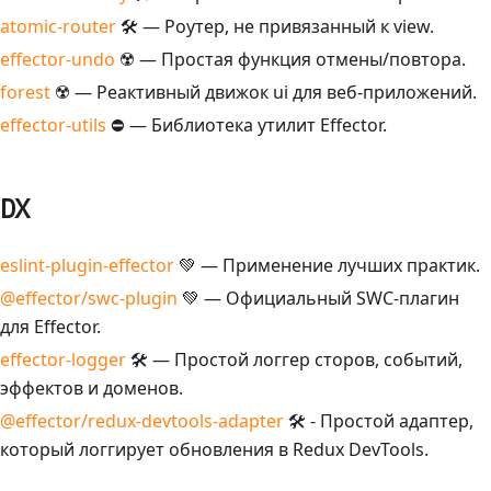
atomic-router
🛠 — Роутер, не привязанный к view.
effector-undo
☢️ — Простая функция отмены/повтора.
forest
☢️ — Реактивный движок ui для веб-приложений.
effector-utils
⛔ — Библиотека утилит Effector.
DX
eslint-plugin-effector
💚 — Применение лучших практик.
@effector/swc-plugin
💚 — Официальный SWC-плагин
для Effector.
effector-logger
🛠 — Простой логгер сторов, событий,
эффектов и доменов.
@effector/redux-devtools-adapter
🛠 - Простой адаптер,
который логгирует обновления в Redux DevTools.