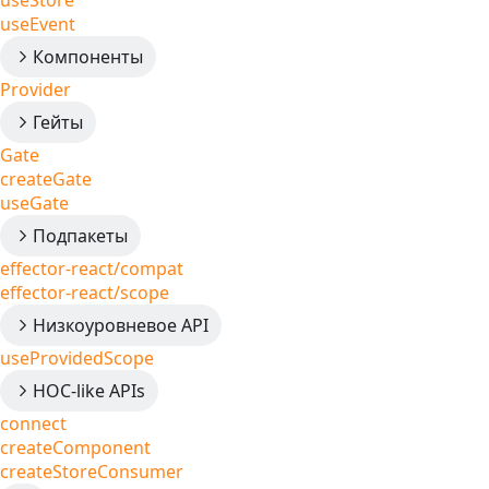
useStore
useEvent
Компоненты
Provider
Гейты
Gate
createGate
useGate
Подпакеты
effector-react/compat
effector-react/scope
Низкоуровневое API
useProvidedScope
HOC-like APIs
connect
createComponent
createStoreConsumer