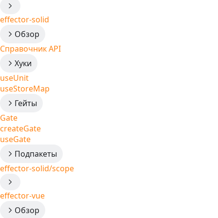
effector-solid
Обзор
Справочник API
Хуки
useUnit
useStoreMap
Гейты
Gate
createGate
useGate
Подпакеты
effector-solid/scope
effector-vue
Обзор